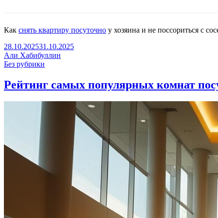
Как
снять квартиру посуточно
у хозяина и не поссориться с сос
28.10.2025
31.10.2025
Али Хабибуллин
Без рубрики
Рейтинг самых популярных комнат пос